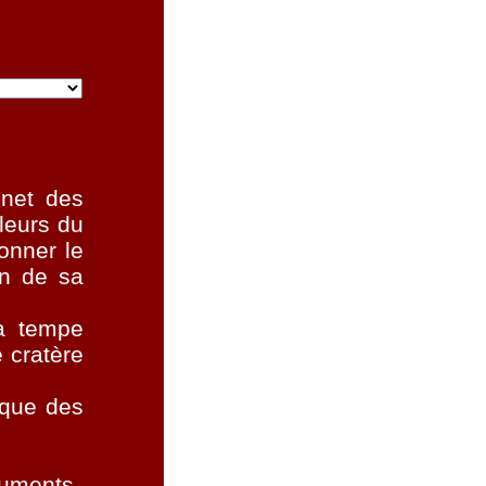
gnet des
leurs du
sonner le
in de sa
ma tempe
 cratère
 que des
numents