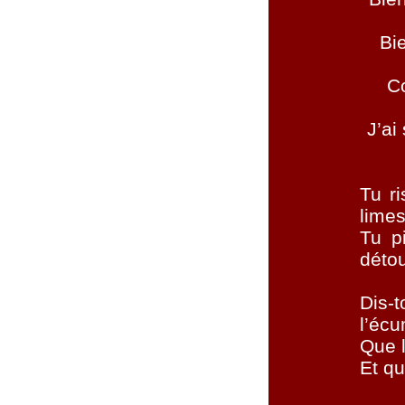
Bie
C
J’ai
Tu ri
limes
Tu p
déto
Dis-
t
l’écu
Que l
Et qu