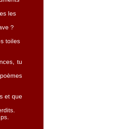
nes les
lave ?
s toiles
nces, tu
s poèmes
s et que
rdits.
mps.