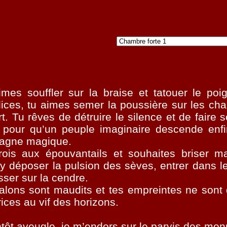
imes souffler sur la braise et tatouer le poi
ices, tu aimes semer la poussière sur les cha
t. Tu rêves de détruire le silence et de faire 
, pour qu’un peuple imaginaire descende enf
agne magique.
rois aux épouvantails et souhaites briser 
y déposer la pulsion des sèves, entrer dans le
isser sur la cendre.
talons sont maudits et tes empreintes ne sont
rices au vif des horizons.
tôt aveugle, je m’endors sur le parvis des mo