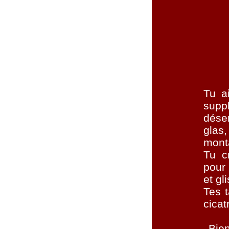
Tu a
suppl
déser
glas
mont
Tu c
pour 
et gl
Tes 
cicat
Bien